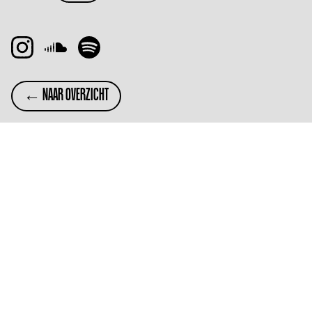
← NAAR OVERZICHT
SUBSCRIBE
Wil je op de hoogte blijven van de kaartverkoop
voor Het Nest Festival 2026? Meld je dan aan via
het formulier.