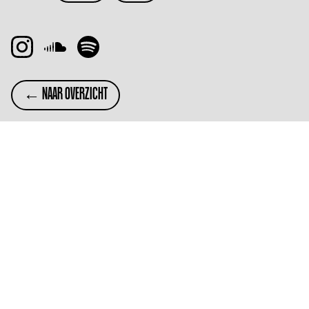
← NAAR OVERZICHT
SUBSCRIBE
Wil je op de hoogte blijven van de kaartverkoop
voor Het Nest Festival 2026? Meld je dan aan via
het formulier.